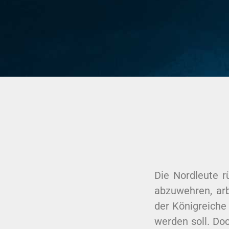
Die Nordleute r
abzuwehren, ar
der Königreiche
werden soll. Do