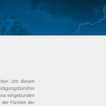
Amber. Um diesen
idigungsbündnis
tana eingebunden
 der Fürsten der