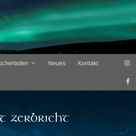
ücherladen
Neues
Kontakt
t zerbricht