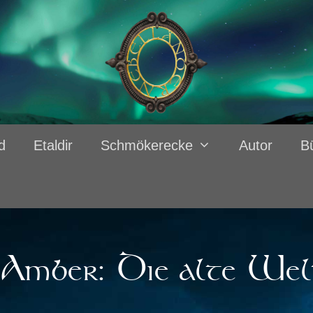
d
Etaldir
Schmökerecke
Autor
B
Amber: Die alte Wel