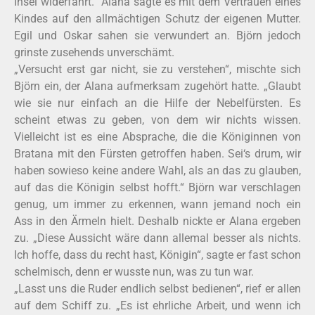
Insel widerfährt.“ Alana sagte es mit dem Vertrauen eines
Kindes auf den allmächtigen Schutz der eigenen Mutter.
Egil und Oskar sahen sie verwundert an. Björn jedoch
grinste zusehends unverschämt.
„Versucht erst gar nicht, sie zu verstehen“, mischte sich
Björn ein, der Alana aufmerksam zugehört hatte. „Glaubt
wie sie nur einfach an die Hilfe der Nebelfürsten. Es
scheint etwas zu geben, von dem wir nichts wissen.
Vielleicht ist es eine Absprache, die die Königinnen von
Bratana mit den Fürsten getroffen haben. Sei‘s drum, wir
haben sowieso keine andere Wahl, als an das zu glauben,
auf das die Königin selbst hofft.“ Björn war verschlagen
genug, um immer zu erkennen, wann jemand noch ein
Ass in den Ärmeln hielt. Deshalb nickte er Alana ergeben
zu. „Diese Aussicht wäre dann allemal besser als nichts.
Ich hoffe, dass du recht hast, Königin“, sagte er fast schon
schelmisch, denn er wusste nun, was zu tun war.
„Lasst uns die Ruder endlich selbst bedienen“, rief er allen
auf dem Schiff zu. „Es ist ehrliche Arbeit, und wenn ich