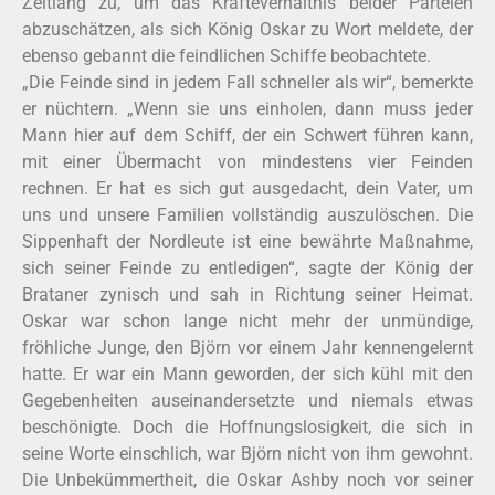
Zeitlang zu, um das Kräfteverhältnis beider Parteien
abzuschätzen, als sich König Oskar zu Wort meldete, der
ebenso gebannt die feindlichen Schiffe beobachtete.
„Die Feinde sind in jedem Fall schneller als wir“, bemerkte
er nüchtern. „Wenn sie uns einholen, dann muss jeder
Mann hier auf dem Schiff, der ein Schwert führen kann,
mit einer Übermacht von mindestens vier Feinden
rechnen. Er hat es sich gut ausgedacht, dein Vater, um
uns und unsere Familien vollständig auszulöschen. Die
Sippenhaft der Nordleute ist eine bewährte Maßnahme,
sich seiner Feinde zu entledigen“, sagte der König der
Brataner zynisch und sah in Richtung seiner Heimat.
Oskar war schon lange nicht mehr der unmündige,
fröhliche Junge, den Björn vor einem Jahr kennengelernt
hatte. Er war ein Mann geworden, der sich kühl mit den
Gegebenheiten auseinandersetzte und niemals etwas
beschönigte. Doch die Hoffnungslosigkeit, die sich in
seine Worte einschlich, war Björn nicht von ihm gewohnt.
Die Unbekümmertheit, die Oskar Ashby noch vor seiner