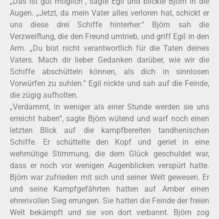
„Das ist gut möglich“, sagte Egil und blickte Björn in die
Augen. „Jetzt, da mein Vater alles verloren hat, schickt er
uns diese drei Schiffe hinterher.“ Björn sah die
Verzweiflung, die den Freund umtrieb, und griff Egil in den
Arm. „Du bist nicht verantwortlich für die Taten deines
Vaters. Mach dir lieber Gedanken darüber, wie wir die
Schiffe abschütteln können, als dich in sinnlosen
Vorwürfen zu suhlen.“ Egil nickte und sah auf die Feinde,
die zügig aufholten.
„Verdammt, in weniger als einer Stunde werden sie uns
erreicht haben“, sagte Björn wütend und warf noch einen
letzten Blick auf die kampfbereiten tandhenischen
Schiffe. Er schüttelte den Kopf und geriet in eine
wehmütige Stimmung, die dem Glück geschuldet war,
dass er noch vor wenigen Augenblicken verspürt hatte.
Björn war zufrieden mit sich und seiner Welt gewesen. Er
und seine Kampfgefährten hatten auf Amber einen
ehrenvollen Sieg errungen. Sie hatten die Feinde der freien
Welt bekämpft und sie von dort verbannt. Björn zog