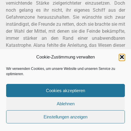
vernichtende Stärke zielgerichteter einzusetzen. Doch
noch gelang es ihr nicht, ihr eigenes Schiff aus der
Gefahrenzone herauszuhalten. Sie wünschte sich zwar
inständigst, die Freunde zu retten, doch sie brachte sie mit
der Wahl der Mittel, mit denen sie die Feinde bekämpfte,
immer stärker an den Rand einer unabwendbaren
Katastrophe. Alana fehlte die Anleitung, das Wesen dieser
ausufernden Macht zu verstehen. So wühlte sie mit ihrem
Cookie-Zustimmung verwalten
Hass zwar die See bedrohlich auf, doch brachte sie die
Schiffe, die sich auf ihr befanden, gleichermaßen in
Wir verwenden Cookies, um unsere Website und unseren Service zu
Bedrängnis. Alana entdeckte, dass sie sich veränderte,
optimieren.
während sie diese Macht gebrauchte, die ihr zugedacht
war. Sie verlor das enge Gefühl und die Bindung an die
Cookies akzeptieren
Menschen, die ihr einmal nahegestanden hatten. Die
bleierne Angst, die ihr noch im Gedächtnis saß, zufällig
Ablehnen
auch ihre Familie zu vernichten, verschleierte ihren
Verstand und ließ sie Fehler begehen, die auch ihrem
Einstellungen anzeigen
eigenen Schiff schadeten. Sie verstand, dass sie ihre
menschlichen Gefühle im Zaum halten musste, um die