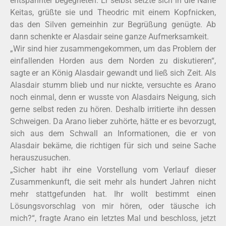
entspannter begegneten. Er selbst setzte sich in die Nähe
Keitas, grüßte sie und Theodric mit einem Kopfnicken,
das den Silven gemeinhin zur Begrüßung genügte. Ab
dann schenkte er Alasdair seine ganze Aufmerksamkeit.
„Wir sind hier zusammengekommen, um das Problem der
einfallenden Horden aus dem Norden zu diskutieren“,
sagte er an König Alasdair gewandt und ließ sich Zeit. Als
Alasdair stumm blieb und nur nickte, versuchte es Arano
noch einmal, denn er wusste von Alasdairs Neigung, sich
gerne selbst reden zu hören. Deshalb irritierte ihn dessen
Schweigen. Da Arano lieber zuhörte, hätte er es bevorzugt,
sich aus dem Schwall an Informationen, die er von
Alasdair bekäme, die richtigen für sich und seine Sache
herauszusuchen.
„Sicher habt ihr eine Vorstellung vom Verlauf dieser
Zusammenkunft, die seit mehr als hundert Jahren nicht
mehr stattgefunden hat. Ihr wollt bestimmt einen
Lösungsvorschlag von mir hören, oder täusche ich
mich?“, fragte Arano ein letztes Mal und beschloss, jetzt