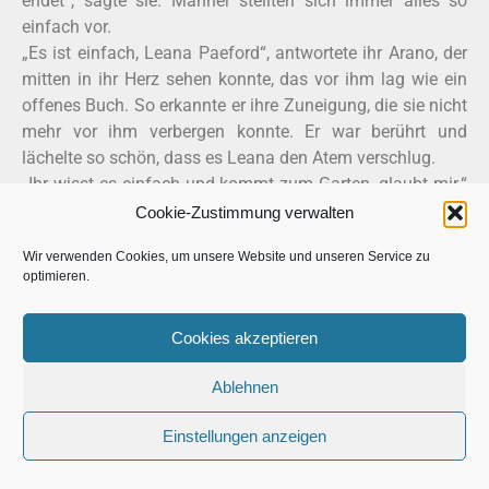
endet“, sagte sie. Männer stellten sich immer alles so
einfach vor.
„Es ist einfach, Leana Paeford“, antwortete ihr Arano, der
mitten in ihr Herz sehen konnte, das vor ihm lag wie ein
offenes Buch. So erkannte er ihre Zuneigung, die sie nicht
mehr vor ihm verbergen konnte. Er war berührt und
lächelte so schön, dass es Leana den Atem verschlug.
„Ihr wisst es einfach und kommt zum Garten, glaubt mir.“
Er nahm ihre Hand, sah sie an und küsste sie. Dann ging
Cookie-Zustimmung verwalten
er. Es war alles gesagt.
Wir verwenden Cookies, um unsere Website und unseren Service zu
optimieren.
Zweiter Tag
Cookies akzeptieren
König Alasdair ging am folgenden Tag weitaus besser
gelaunt in die Gespräche. Er war guter Dinge, denn er
Ablehnen
hatte seit gestern Abend den Eindruck, Fürst Arano wäre
nicht mehr ganz so abgeneigt, ihnen zu helfen. Vielleicht
Einstellungen anzeigen
könnte er die anderen Fürsten von ihrem Vorhaben
überzeugen. Doch im Verlauf des Morgens wurden seine