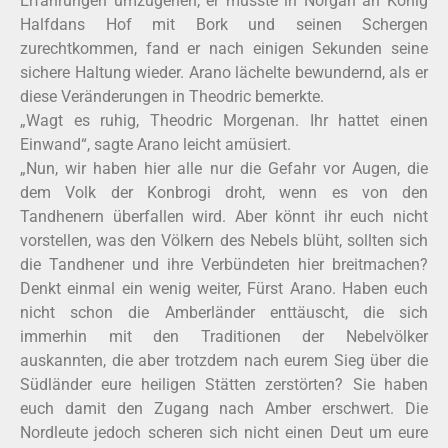
Erfahrungen umzugehen, er musste in Norgan an König
Halfdans Hof mit Bork und seinen Schergen
zurechtkommen, fand er nach einigen Sekunden seine
sichere Haltung wieder. Arano lächelte bewundernd, als er
diese Veränderungen in Theodric bemerkte.
„Wagt es ruhig, Theodric Morgenan. Ihr hattet einen
Einwand“, sagte Arano leicht amüsiert.
„Nun, wir haben hier alle nur die Gefahr vor Augen, die
dem Volk der Konbrogi droht, wenn es von den
Tandhenern überfallen wird. Aber könnt ihr euch nicht
vorstellen, was den Völkern des Nebels blüht, sollten sich
die Tandhener und ihre Verbündeten hier breitmachen?
Denkt einmal ein wenig weiter, Fürst Arano. Haben euch
nicht schon die Amberländer enttäuscht, die sich
immerhin mit den Traditionen der Nebelvölker
auskannten, die aber trotzdem nach eurem Sieg über die
Südländer eure heiligen Stätten zerstörten? Sie haben
euch damit den Zugang nach Amber erschwert. Die
Nordleute jedoch scheren sich nicht einen Deut um eure