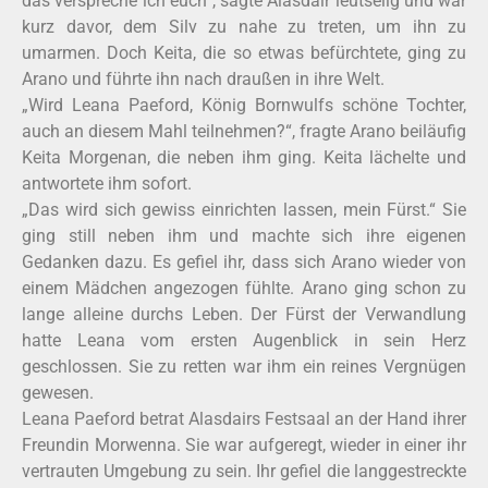
das verspreche ich euch“, sagte Alasdair leutselig und war
kurz davor, dem Silv zu nahe zu treten, um ihn zu
umarmen. Doch Keita, die so etwas befürchtete, ging zu
Arano und führte ihn nach draußen in ihre Welt.
„Wird Leana Paeford, König Bornwulfs schöne Tochter,
auch an diesem Mahl teilnehmen?“, fragte Arano beiläufig
Keita Morgenan, die neben ihm ging. Keita lächelte und
antwortete ihm sofort.
„Das wird sich gewiss einrichten lassen, mein Fürst.“ Sie
ging still neben ihm und machte sich ihre eigenen
Gedanken dazu. Es gefiel ihr, dass sich Arano wieder von
einem Mädchen angezogen fühlte. Arano ging schon zu
lange alleine durchs Leben. Der Fürst der Verwandlung
hatte Leana vom ersten Augenblick in sein Herz
geschlossen. Sie zu retten war ihm ein reines Vergnügen
gewesen.
Leana Paeford betrat Alasdairs Festsaal an der Hand ihrer
Freundin Morwenna. Sie war aufgeregt, wieder in einer ihr
vertrauten Umgebung zu sein. Ihr gefiel die langgestreckte