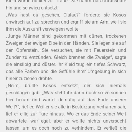
Kleid wurde dunkel vor Trauer. Sie nahm das Unfassbare
hin und schwieg entsetzt.
„Was hast du gesehen, Cialae?“ forderte sie Kosos
unwirsch auf zu sprechen und ergriff sie am Arm, weil sie
ihm die Auskunft verweigern wollte.
„Junge Männer sind gekommen mit dürren, trockenen
Zweigen der ewigen Eibe in den Händen. Sie legen sie auf
den Opferstein. Sie versuchen, sie mit Feuerstein und
Zunder zu entzünden. Gleich brennen die Zweige“, sagte
sie einsilbig und düster. Ihr Kleid trug ein tiefes Schwarz,
das alle Farben und die Gefühle ihrer Umgebung in sich
hineinzuziehen drohte.
„Nein“, brüllte Kosos entsetzt, der sich niemals
geschlagen gab. „Was steht ihr dann noch so versonnen
hier herum und wartet demütig auf das Ende unserer
Welt?“, rief er. Weil er sie alle in Bestürzung verharren sah,
lief er eilig zur Türe hinaus. Wo er das Ende seiner Welt
abwartete, war egal, aber er wollte nichts unversucht
lassen, um es doch noch zu verhindern. Er verließ die