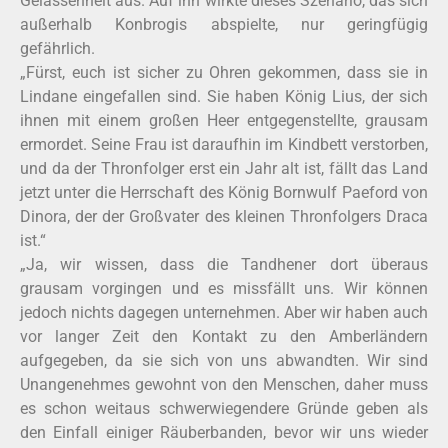
Gelassenheit aus. Auf ihn wirkte dieses Szenario, das sich
außerhalb Konbrogis abspielte, nur geringfügig
gefährlich.
„Fürst, euch ist sicher zu Ohren gekommen, dass sie in
Lindane eingefallen sind. Sie haben König Lius, der sich
ihnen mit einem großen Heer entgegenstellte, grausam
ermordet. Seine Frau ist daraufhin im Kindbett verstorben,
und da der Thronfolger erst ein Jahr alt ist, fällt das Land
jetzt unter die Herrschaft des König Bornwulf Paeford von
Dinora, der der Großvater des kleinen Thronfolgers Draca
ist.“
„Ja, wir wissen, dass die Tandhener dort überaus
grausam vorgingen und es missfällt uns. Wir können
jedoch nichts dagegen unternehmen. Aber wir haben auch
vor langer Zeit den Kontakt zu den Amberländern
aufgegeben, da sie sich von uns abwandten. Wir sind
Unangenehmes gewohnt von den Menschen, daher muss
es schon weitaus schwerwiegendere Gründe geben als
den Einfall einiger Räuberbanden, bevor wir uns wieder