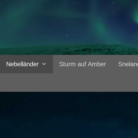
Nebelländer
Sturm auf Amber
Snelan