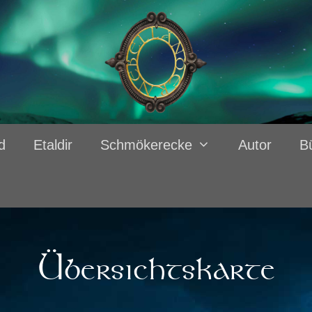
d
Etaldir
Schmökerecke
Autor
B
Übersichtskarte